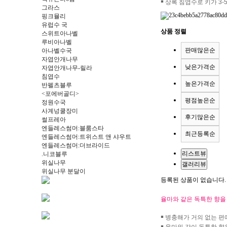
￭ 상록 침엽수로 키가 3
그라스
핑크뮬리
유럽수 국
상품 정렬
스위트아나벨
루비아나벨
판매많은순
아나벨수국
자엽안개나무
낮은가격순
자엽안개나무-릴라
침엽수
높은가격순
반펠츠블루
<포에버골디>
평점높은순
정원수국
사계넝쿨장미
후기많은순
썰프레아
엔들레스썸머:블룸스타
최근등록순
엔들레스썸머:트위스트 앤 샤우트
엔들레스썸머:더브라이드
리스트뷰
.니코블루
위실나무
갤러리뷰
위실나무 분달이
등록된 상품이 없습니다.
율마와 같은 독특한 향을
￭ 병충해가 거의 없는 