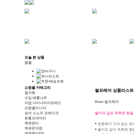
오늘 본 상품
없음
쇼핑몰 카테고리
썰프레아 상품리스트
칠자화
수입 배롱나무
Home
썰프레아
자엽 다이나마이트레드
프랭클리니아
섬머 스노우 프레이크
율마와 같은 독특한 향을
분홍오데마리
잭큐몬티
￭ 병충해가 거의 없는 
잭큐몬10점
￭ 율마와 같이 독특한 
잭큐몬티6점