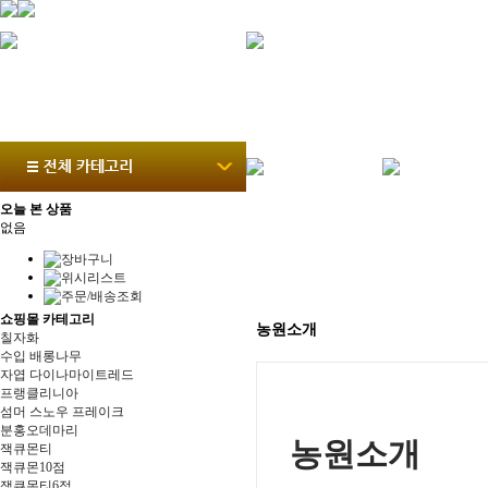
오늘 본 상품
없음
쇼핑몰 카테고리
농원소개
칠자화
수입 배롱나무
자엽 다이나마이트레드
프랭클리니아
섬머 스노우 프레이크
분홍오데마리
농원소개
잭큐몬티
잭큐몬10점
잭큐몬티6점