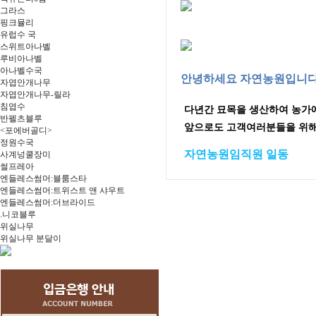
그라스
핑크뮬리
유럽수 국
스위트아나벨
루비아나벨
아나벨수국
안녕하세요 자연농원입니다
자엽안개나무
자엽안개나무-릴라
침엽수
다년간 묘목을 생산하여 농가
반펠츠블루
앞으로도 고객여러분들을 위해
<포에버골디>
정원수국
자연농원임직원 일동
사계넝쿨장미
썰프레아
엔들레스썸머:블룸스타
엔들레스썸머:트위스트 앤 샤우트
엔들레스썸머:더브라이드
.니코블루
위실나무
위실나무 분달이